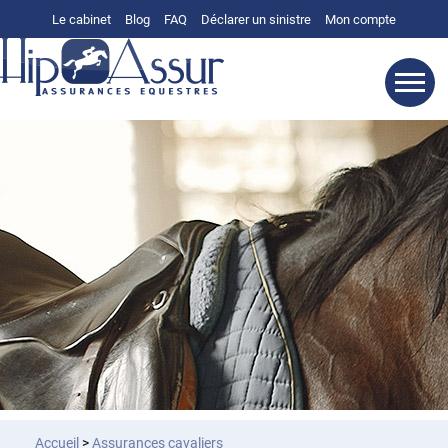
Le cabinet
Blog
FAQ
Déclarer un sinistre
Mon compte
Accueil
>
Assurances
cavaliers