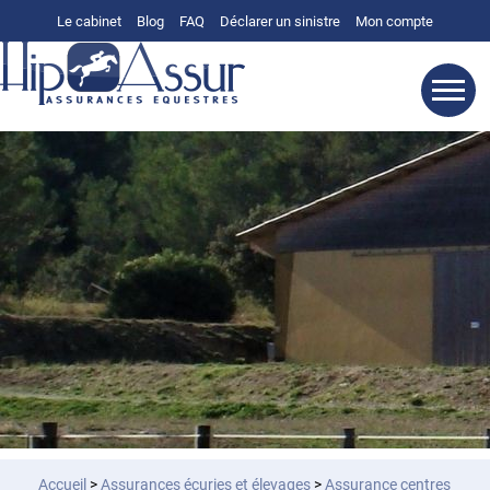
Le cabinet
Blog
FAQ
Déclarer un sinistre
Mon compte
Accueil
>
Assurances
écuries et élevages
>
Assurance centres