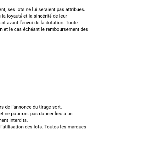
gné.
t, ses lots ne lui seraient pas attribues.
 loyauté́ et la sincérité́ de leur
ant avant l’envoi de la dotation. Toute
tion et le cas échéant le remboursement des
rs de l’annonce du tirage sort.
et ne pourront pas donner lieu à un
lots sont strictement interdits.
l’utilisation des lots. Toutes les marques