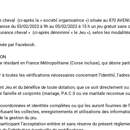
eval (ci-après la « société́ organisatrice ») située au 870 AVE
nise du 03/02/2023 à 9h au 05/02/2023 à 15 h un jeu gratuit sans ob
ce cheval » (ci-après dénommé́ « le Jeu »), selon les modalit
ainée par Facebook.
E PARTICIPATION
e résidant en France Métropolitaine (Corse incluse), qui désire par
r à toutes les vérifications nécessaires concernant l’identité́, l’adr
ent Jeu et du bénéfice de toute dotation, que ce soit directement o
eur famille et conjoints (mariage, P.A.C.S ou vie maritale reconnue
rs coordonnées et identités complètes ou qui les auront fournies d
fusant les collectes, enregistrements et utilisations des informatio
s besoins de la gestion du jeu.
participant l’acceptation entière et sans réserve du présent règleme