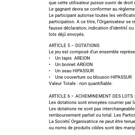
que cette utilisateur puisse ouv
Le gagnant devra se conformer au règlement.
Le participant autorise toutes les vérificat
participation. A ce titre, l’Organisateur se
fausse déclaration, indication d’identité́ 
lots déjà̀ envo
ARTICLE 5 – DOTATIONS
Le jeu est composé d’un ensemble représ
• Un tapis AREION
• Un bonnet AREION
• Un seau HIPASSUR
• Une couverture ou blouson HIPASSUR
Valeur Totale : non quantifiable.
ARTICLE 6 – ACHEMINEME
Les dotations sont envoyées courrier par la
Les dotations ne sont pas interchangeables
remboursement partiel ou total. Les 
La Société́ Organisatrice ne peut être tenu
ou noms de produits cibles sont des marqu