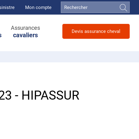
sinistre
Mon compte
Assurances
Devis assurance cheval
s
cavaliers
23 - HIPASSUR