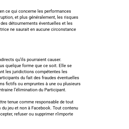
t en ce qui concerne les performances
ruption, et plus généralement, les risques
e des détournements éventuelles et les
atrice ne saurait en aucune circonstance
ative :
ation sur Internet;
irects qu’ils pourraient causer.
ous quelque forme que ce soit. Elle se
ant les juridictions compétentes les
articipants du fait des fraudes éventuelles
s fictifs ou empruntes à une ou plusieurs
raine l’élimination du Participant.
s être tenue comme responsable de tout
rs du jeu et non à Facebook. Tout contenu
ccepter, refuser ou supprimer n’importe