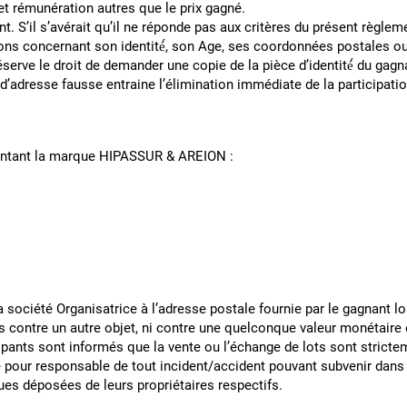
rir de droit et rémunération autres que le prix ga
 S’il s’avérait qu’il ne réponde pas aux critères du présent règlemen
ions concernant son identité́, son Age, ses coordonnées postales ou la
 réserve le droit de demander une copie de la pièce d’identité́ du gagn
ou d’adresse fausse entraine l’élimination immédiate de la participa
yés.
entant la marque HIPASSUR & AREION :
NT DES LOTS :
 société Organisatrice à l’adresse postale fournie par le gagnant lo
 contre un autre objet, ni contre une quelconque valeur monétaire 
Participants sont informés que la vente ou l’échange de 
e pour responsable de tout incident/accident pouvant subvenir dans 
es déposées de leurs propriétaires respectifs.