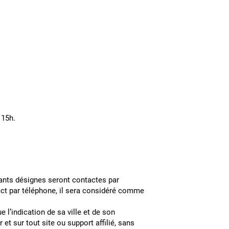
ement du jeu :
2/2023 à 15h.
ipants désignes seront contactes par
act par téléphone, il sera considéré comme
e l’indication de sa ville et de son
et sur tout site ou support affilié, sans