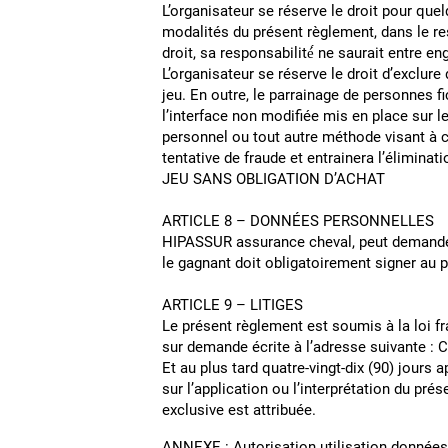
L’organisateur se réserve le droit pour quel
modalités du présent règlement, dans le resp
droit, sa responsabilité́ ne saurai
L’organisateur se réserve le droit d’exclu
jeu. En outre, le parrainage de personnes f
l’interface non modifiée mis en place sur l
personnel ou tout autre méthode visant à 
tentative de fraude et entrainera l’élimina
JEU SANS OBLIGATION 
ARTICLE 8 – DONNÉES PERS
HIPASSUR assurance cheval, peut demander 
le gagnant doit obligatoirement signer au pr
ARTICLE 9 – LITIGES
Le présent règlement est soumis à la loi f
sur demande écrite à l’adresse suivante
Et au plus tard quatre-vingt-dix (90) jours
sur l’application ou l’interprétation du pr
exclusive est attribuée.
ANNEXE : Autorisation utilisation données