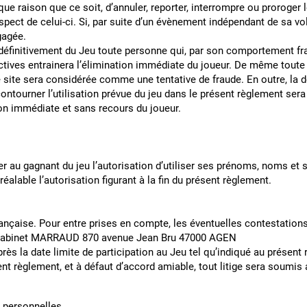
que raison que ce soit, d’annuler, reporter, interrompre ou proroger 
ect de celui-ci. Si, par suite d’un évènement indépendant de sa volo
t entre engagée.
re définitivement du Jeu toute personne qui, par son comportement fr
ictives entrainera l’élimination immédiate du joueur. De même toute t
e site sera considérée comme une tentative de fraude. En outre, la dé
contourner l’utilisation prévue du jeu dans le présent règlement s
tion immédiate et sans recours du joueur.
D’ACHAT
ONNELLES
au gagnant du jeu l’autorisation d’utiliser ses prénoms, noms et s
éalable l’autorisation figurant à la fin du présent règlement.
rançaise. Pour entre prises en compte, les éventuelles contestation
 : Cabinet MARRAUD 870 avenue Jean Bru 47000 AGEN
 après la date limite de participation au Jeu tel qu’indiqué au prése
ésent règlement, et à défaut d’accord amiable, tout litige sera soumi
 personnelles