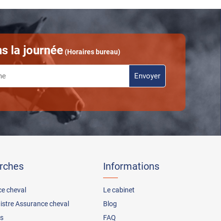
s la journée
(Horaires bureau)
rches
Informations
ce cheval
Le cabinet
nistre Assurance cheval
Blog
s
FAQ