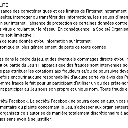
E RESPONSABILITÉ
ssance des caractéristiques et des limites de l’Internet, notammen
lter, interroger ou transférer des informations, les risques d’inter
n sur internet, l’absence de protection de certaines données contr
 virus circulant sur le réseau. En conséquence, la Société́ Organis
le, sans que cette liste soit limit
de la réception de toute donnée et/ou inform
tronique et, plus généralement, de perte de toute donnée
cheminement ;
 dans le cadre du jeu, et des éventuels dommages directs et/ou ind
ut ou partie du Jeu s’il apparait que des fraudes sont intervenues s
ne pas attribuer les dotations aux fraudeurs et/ou de poursuivre dev
tefois encourir aucune responsabilité́ d’aucune sorte vis à-vis des P
 fraude le fait pour un participant d’utiliser un ou des prête-nom
t participer au Jeu sous son propre et unique nom. Toute fraude ent
société́ Facebook. La société́ Facebook ne pourra donc en aucun ca
ommentaire ou plainte concernant le Jeu, s’adresser aux organisateu
 organisatrice s’autorise de manière totalement discrétionnaire à a
s sans avoir à se justifier.