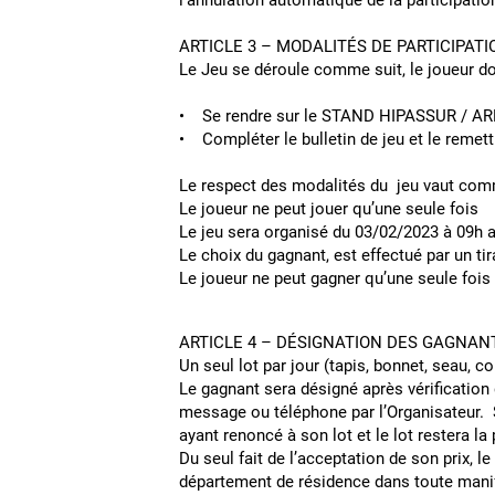
l’annulation automatique de la participation 
ARTICLE 3 – MODALITÉS DE PARTICIPATI
Le Jeu se déroule comme suit, le joueur
• Se rendre sur le STAND HIPASSUR / ARE
• Compléter le bulletin de jeu et le remett
Le respect des modalités du jeu va
Le joueur ne peut jouer qu’une seule fois
Le jeu sera organisé du 03/02/2023 à 09h a
Le choix du gagnant, est effectué par u
Le joueur ne peut gagner qu’une seule fois 
ARTICLE 4 – DÉSIGNATI
Un seul lot par jour (tapis, bonnet, seau, c
Le gagnant sera désigné après vérification 
message ou téléphone par l’Organisateur. S
ayant renoncé à son lot et le l
Du seul fait de l’acceptation de son prix, l
département de résidence dans toute manifes