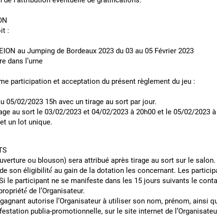
de l’attribution éventuelle de gratifications.
ON
 doit :
ION au Jumping de Bordeaux 2023 du 03 au 05 Février 2023
re dans l’urne
ut comme participation et acceptation du présent règl
u 05/02/2023 15h avec un tirage au sort par jour.
n tirage au sort le 03/02/2023 et 04/02/2023 à 20h00 et le 05/0
et un lot unique.
ON DES GAGNANTS
ouverture ou blouson) sera attribué après tirage au sort sur le salon.
de son éligibilité́ au gain de la dotation les concernant. Les partic
i le participant ne se manifeste dans les 15 jours suivants le cont
ot restera la propriété́ de l’Organisateur.
e gagnant autorise l’Organisateur à utiliser son nom, prénom, ainsi qu
tation publia-promotionnelle, sur le site internet de l’Organisateur 