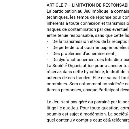
ARTICLE 7 – LIMITATION D
La participation au Jeu implique la connai
techniques, les temps de réponse pour consu
inhérents à toute connexion et transmissio
risques de contamination par des éventuels
entre tenue responsab
- De la transmission et/ou 
- De perte de tout courrier papier ou élec
- Des problèmes d’a
- Du dysfonctionnement des lots distribues
La Société́ Organisatrice pourra annuler to
réserve, dans cette hypothèse, le droit de 
auteurs de ces fraudes. Elle ne saurait tou
commises. Sera notamment considérée comme
tierces personnes, chaque Participant devan
Le Jeu n’est pas géré ou parrainé par la 
litige lié aux Jeu. Pour toute question, c
soumis est sujet à modération. La société́
quel contenu y compris ceux déjà̀ télécharge