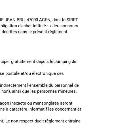
NUE JEAN BRU, 47000 AGEN, dont le SIRET
ligation d’achat intitulé : « Jeu concours
és décrites dans le présent règlement.
ticiper gratuitement depuis le Jumping de
esse postale et/ou électronique des
u indirectement l’ensemble du personnel de
 ou non), ainsi que les personnes mineures.
e façon inexacte ou mensongères seront
ns à caractère informatif les concernant et
nt. Le non-respect dudit règlement entraine