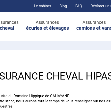
Le cabinet
Blog
FAQ
Déclarer un 
surances
Assurances
Assurances
cheval
écuries et élevages
camions et van
SSURANCE CHEVAL HIPA
e site du Domaine Hippique de CAHAYANE.
notre stand, nous aurons tout le temps de vous renseigner sur nos 
uestres.