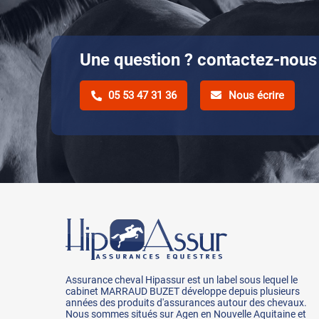
Une question ? contactez-nous 
05 53 47 31 36
Nous écrire
Assurance cheval Hipassur est un label sous lequel le
cabinet MARRAUD BUZET développe depuis plusieurs
années des produits d'assurances autour des chevaux.
Nous sommes situés sur Agen en Nouvelle Aquitaine et