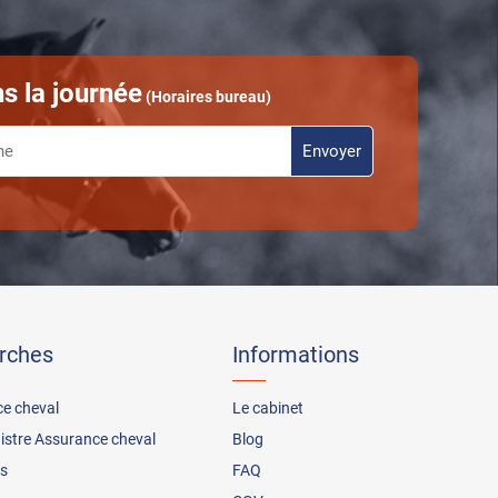
s la journée
(Horaires bureau)
rches
Informations
ce cheval
Le cabinet
nistre Assurance cheval
Blog
s
FAQ