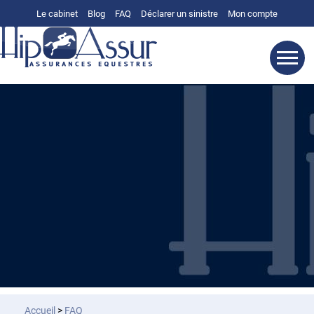
Le cabinet
Blog
FAQ
Déclarer un sinistre
Mon compte
Accueil
>
FAQ