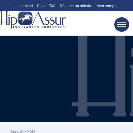
Le cabinet
Blog
FAQ
Déclarer un sinistre
Mon compte
Accueil
>
FAQ