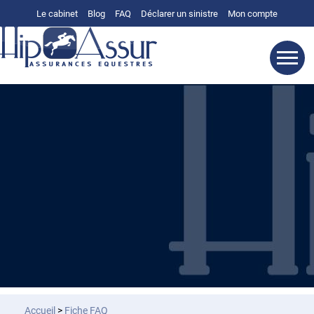
Le cabinet
Blog
FAQ
Déclarer un sinistre
Mon compte
Accueil
>
Fiche FAQ