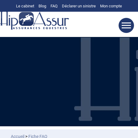
Le cabinet
Blog
FAQ
Déclarer un sinistre
Mon compte
Accueil
>
Fiche FAQ