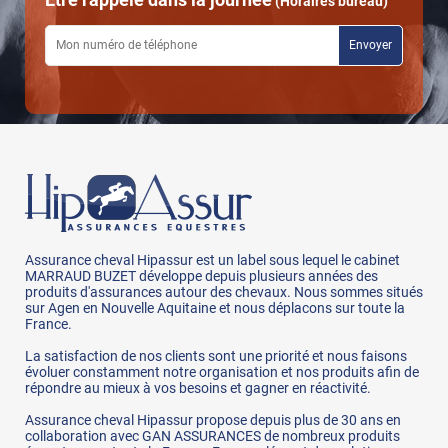
(Horaires bureau)
Assurance cheval Hipassur est un label sous lequel le cabinet
MARRAUD BUZET développe depuis plusieurs années des
produits d'assurances autour des chevaux. Nous sommes situés
sur Agen en Nouvelle Aquitaine et nous déplacons sur toute la
France.
La satisfaction de nos clients sont une priorité et nous faisons
évoluer constamment notre organisation et nos produits afin de
répondre au mieux à vos besoins et gagner en réactivité.
Assurance cheval Hipassur propose depuis plus de 30 ans en
collaboration avec GAN ASSURANCES de nombreux produits