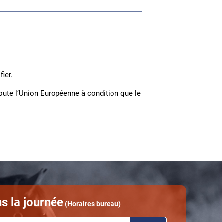
fier.
oute l’Union Européenne à condition que le
s la journée
(Horaires bureau)