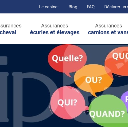
Le cabinet
Blog
FAQ
Déclarer un 
surances
Assurances
Assurances
cheval
écuries et élevages
camions et van