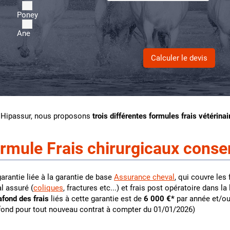
Poney
Ane
 Hipassur, nous proposons
trois différentes formules frais vétérinai
rmule Frais chirurgicaux conse
arantie liée à la garantie de base
Assurance cheval
, qui couvre les
l assuré (
coliques
, fractures etc...) et frais post opératoire dans la
afond des frais
liés à cette garantie est de
6 000 €*
par année et/ou 
fond pour tout nouveau contrat à compter du 01/01/2026)