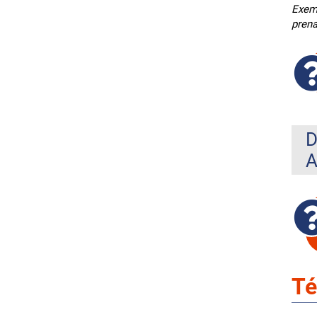
Exemp
prena
D
A
Té