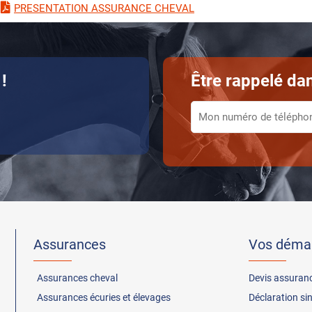
PRESENTATION ASSURANCE CHEVAL
!
Être rappelé dan
Assurances
Vos déma
Assurances
cheval
Devis assuran
Assurances
écuries et élevages
Déclaration si