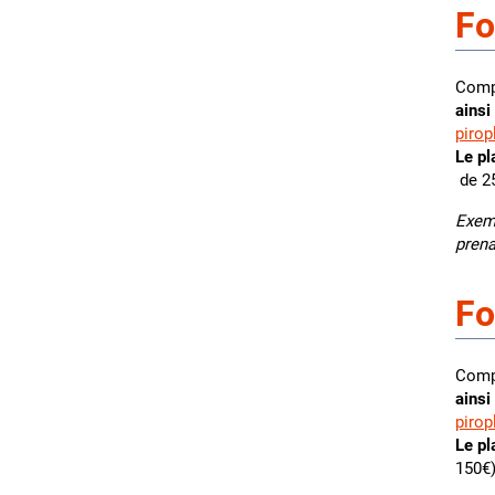
Fo
Compl
ainsi
piro
Le pl
de 2
Exemp
prena
Fo
Compl
ainsi
piro
Le pl
150€)