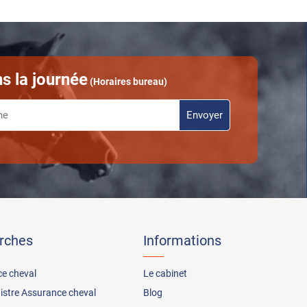
s la journée
(Horaires bureau)
rches
Informations
ce cheval
Le cabinet
nistre Assurance cheval
Blog