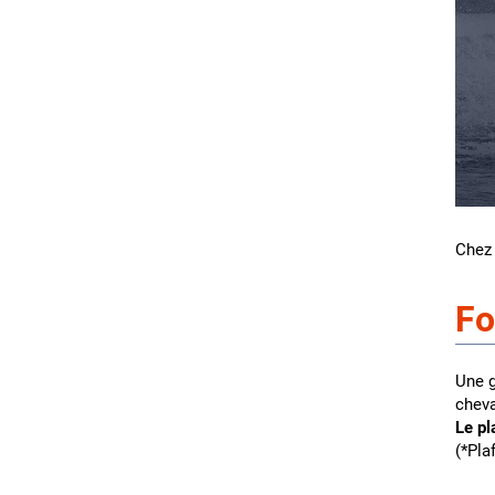
Chez
Fo
Une g
cheva
Le pl
(*Pla