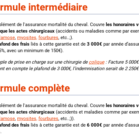
rmule intermédiaire
ément de l'assurance mortalité du cheval. Couvre
les honoraires v
 que les actes chirurgicaux
(accidents ou maladies comme par ex
plamose
,
myosites,
fourbures
, etc..;).
afond des frais
liés à cette garantie est de
3 000€
par année d’assur
5%, avec un minimum de 150€).
le de prise en charge sur une chirurgie de
colique
: Facture 5 000€.
nt en compte le plafond de 3 000€, l’indemnisation serait de 2 250€
rmule complète
ément de l'assurance mortalité du cheval. Couvre
les honoraires v
 que les actes chirurgicaux
(accidents et maladies comme par exe
plamose
,
myosites,
fourbures
, etc..;)).
afond des frais
liés à cette garantie est de
6 000€
par année d’assur
.