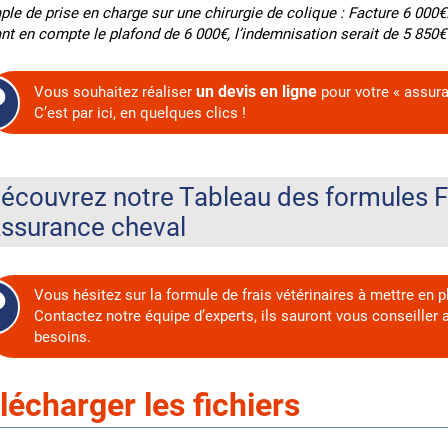
le de prise en charge sur une chirurgie de colique : Facture 6 000€.
nt en compte le plafond de 6 000€, l’indemnisation serait de 5 850€
un devis en ligne
Vous souhaitez réaliser
pour votre « assuran
C’est par ici, en quelques clics !
écouvrez notre Tableau des formules Fr
ssurance cheval
Vous hésitez sur la formule de frais vétérinaires à mettre en 
Contactez notre équipe d’experts, ils sauront vous conseiller 
besoins.
lécharger les fichiers