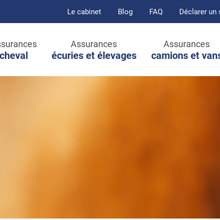
Le cabinet
Blog
FAQ
Déclarer un 
surances
Assurances
Assurances
cheval
écuries et élevages
camions et van