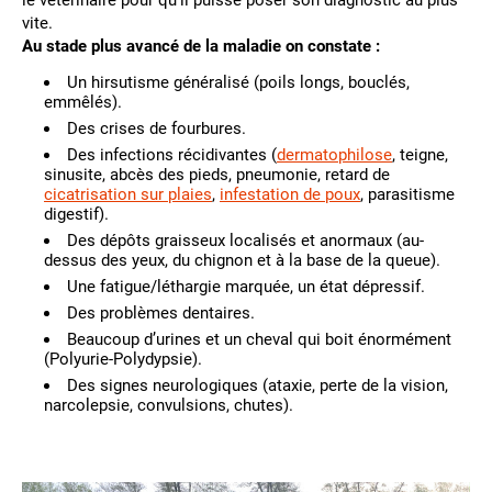
le vétérinaire pour qu’il puisse poser son diagnostic au plus
vite.
Au stade plus avancé de la maladie on constate :
Un hirsutisme généralisé (poils longs, bouclés,
emmêlés).
Des crises de fourbures.
Des infections récidivantes (
dermatophilose
, teigne,
sinusite, abcès des pieds, pneumonie, retard de
cicatrisation sur plaies
,
infestation de poux
, parasitisme
digestif).
Des dépôts graisseux localisés et anormaux (au-
dessus des yeux, du chignon et à la base de la queue).
Une fatigue/léthargie marquée, un état dépressif.
Des problèmes dentaires.
Beaucoup d’urines et un cheval qui boit énormément
(Polyurie-Polydypsie).
Des signes neurologiques (ataxie, perte de la vision,
narcolepsie, convulsions, chutes).