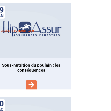
9
AN
sous-nutrition du poulain ; les
conséquences
0
EC