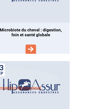
robiote du cheval : digestion,
foin et santé globale
3
EP