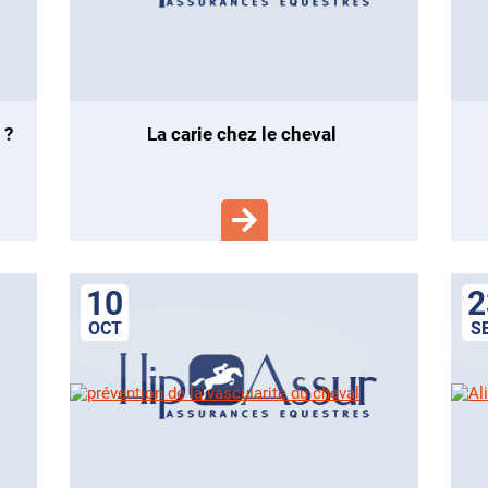
 ?
la carie chez le cheval
mic
10
2
OCT
S