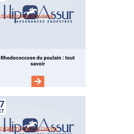
rhodococcose du poulain : tout
savoir
7
CT