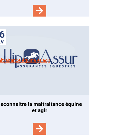
6
EV
quine
et agir