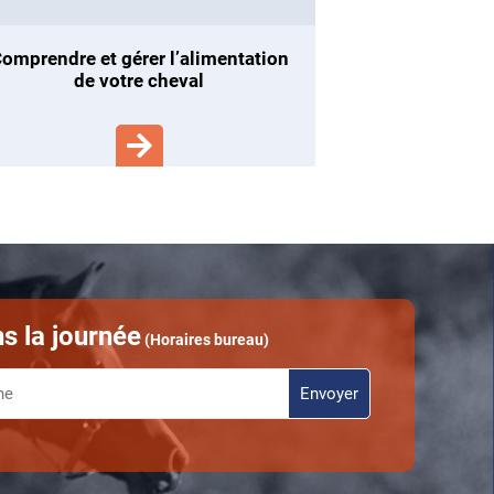
ation
de votre cheval
s la journée
(Horaires bureau)