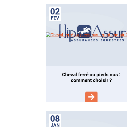
02
FEV
cheval ferré ou pieds nus :
comment choisir ?
08
JAN