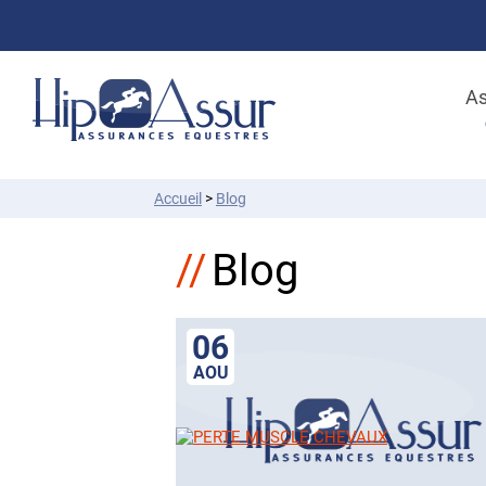
As
Accueil
>
Blog
Blog
06
AOU