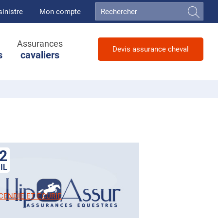
sinistre
Mon compte
Assurances
Devis assurance cheval
s
cavaliers
2
IL