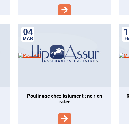
04
1
MAR
F
poulinage chez la jument ; ne rien
reconnaitre la maltraitance é
rater