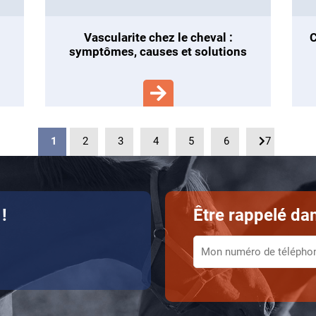
vascularite chez le cheval :
comprendre et gérer l’aliment
symptômes, causes et solutions
1
2
3
4
5
6
7
!
Être rappelé dan