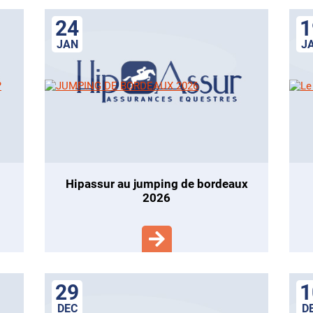
24
1
JAN
J
hipassur au jumping de bordeaux
2026
29
1
DEC
D