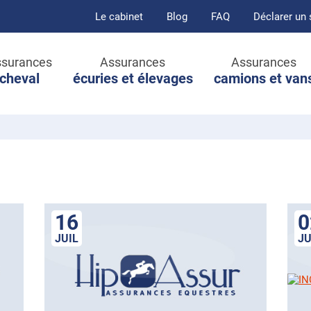
Le cabinet
Blog
FAQ
Déclarer un 
surances
Assurances
Assurances
cheval
écuries et élevages
camions et van
16
0
JUIL
JU