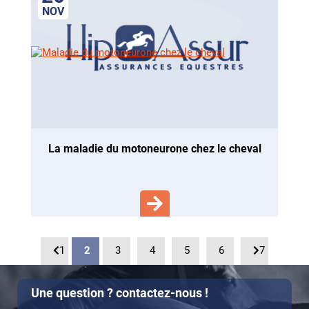
NOV
la maladie du motoneurone chez le cheval
1
2
3
4
5
6
7
Une question ? contactez-nous !